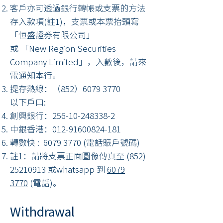
客戶亦可透過銀行轉帳或支票的方法
存入款項(註1)，支票或本票抬頭寫
「恒盛證券有限公司」
或 「New Region Securities
Company Limited」，入數後，請來
電通知本行。​
提存熱線：（852）6079 3770
以下戶口:
創興銀行：256-10-248338-2
中銀香港：012-91600824-181
轉數快 :
6079 3770
(電話賑戶號碼)
註1：請將支票正面圖像傳真至
(852)
25210913
或whatsapp 到
6079
3770
(電話)。
Withdrawal