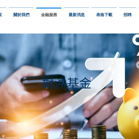
頁
關於我們
金融服務
最新消息
表格下載
招聘
對沖基金