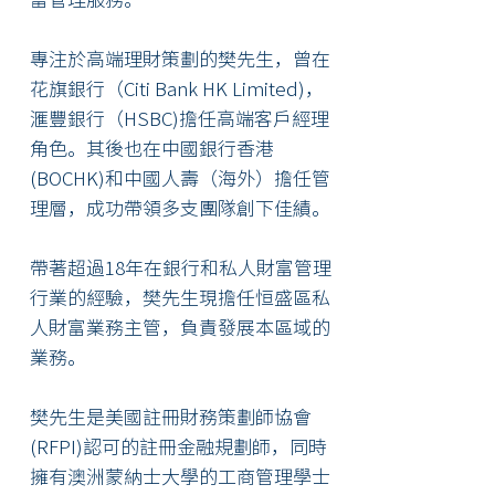
專注於高端理財策劃的樊先生，曾在
花旗銀行（Citi Bank HK Limited)，
滙豐銀行（HSBC)擔任高端客戶經理
角色。其後也在中國銀行香港
(BOCHK)和中國人壽（海外）擔任管
理層，成功帶領多支團隊創下佳績。
帶著超過18年在銀行和私人財富管理
行業的經驗，樊先生現擔任恒盛區私
人財富業務主管，負責發展本區域的
業務。
樊先生是美國註冊財務策劃師協會
(RFPI)認可的註冊金融規劃師，同時
擁有澳洲蒙納士大學的工商管理學士