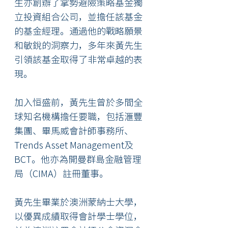
生亦創辦了掌勢避險策略基金獨
立投資組合公司，並擔任該基金
的基金經理。通過他的戰略願景
和敏銳的洞察力，多年來黃先生
引領該基金取得了非常卓越的表
現。
加入恒盛前，黃先生曾於多間全
球知名機構擔任要職，包括滙豐
集團、畢馬威會計師事務所、
Trends Asset Management及
BCT。他亦為開曼群島金融管理
局（CIMA）註冊董事。
黃先生畢業於澳洲蒙納士大學，
以優異成績取得會計學士學位，