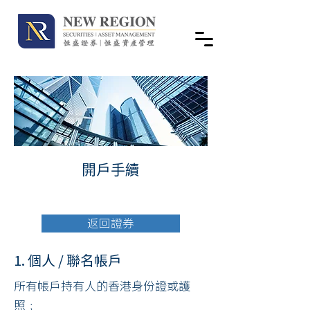
開戶手續
返回證券
1. 個人 / 聯名帳戶
所有帳戶持有人的香港身份證或護
照﹔