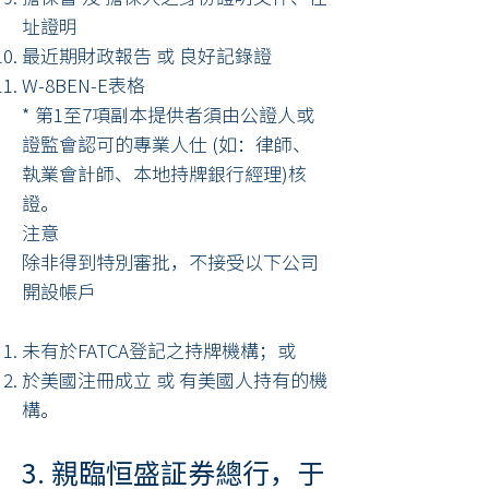
址證明
最近期財政報告 或 良好記錄證
W-8BEN-E表格
* 第1至7項副本提供者須由公證人或
證監會認可的專業人仕 (如：律師、
執業會計師、本地持牌銀行經理)核
證。
注意
除非得到特別審批，不接受以下公司
開設帳戶
未有於FATCA登記之持牌機構；或
於美國注冊成立 或 有美國人持有的機
構。
3.
親臨恒盛証券總行，于