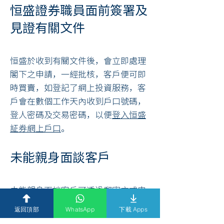
恒盛證券職員面前簽署及
見證有關文件
恒盛於收到有關文件後，會立即處理
閣下之申請，一經批核，客戶便可即
時買賣，如登記了網上投資服務，客
戶會在數個工作天內收到戶口號碼，
登人密碼及交易密碼，以便
登入恒盛
証券網上戶口
。
未能親身面談客戶
未能親身面談客戶可透過郵寄方式申
請。客戶須填妥上述開戶文件並郵寄
返回頂部
WhatsApp
下載 Apps
至: