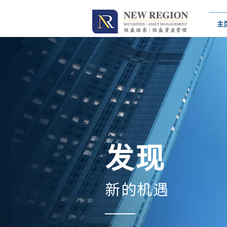
主
发现
新的
机遇