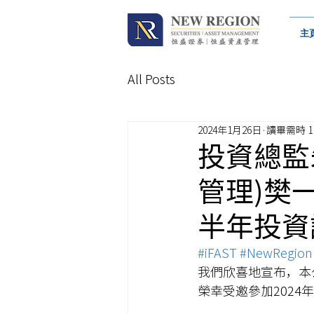
主
All Posts
2024年1月26日
讀畢需時 1
投資總監
管理)樊一
半年投資
#iFAST
#NewRegion
我們欣喜地宣布，本
榮幸受邀參加2024