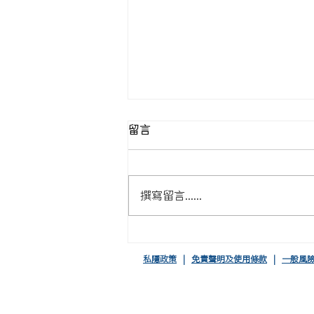
留言
撰寫留言......
恒盛推出「恒盛中國領先基
金」
私隱政策
|
免責聲明及使用條款
|
一般風