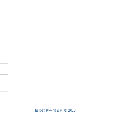
很高興歡迎麥皓明先生加
盛，擔任投資顧問主管!
恒盛證券有限公司 © 2023