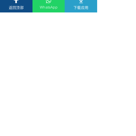
WhatsApp
返回顶部
下载应用
Comments
Write a comment...
我们很高兴欢迎麦皓明先
恒盛资产管理私
生加入恒盛，担任投资顾
务主管樊一翰接
问主管!
头条》专访，深